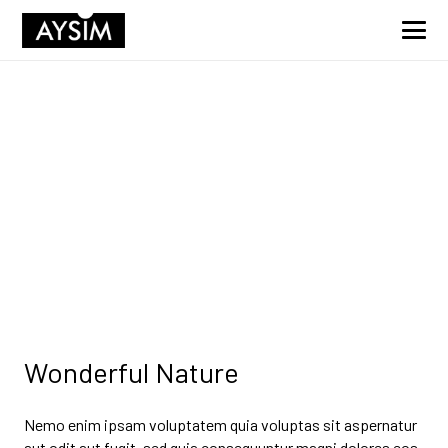
Wonderful Nature
Nemo enim ipsam voluptatem quia voluptas sit aspernatur
aut odit aut fugit, sed quia consequuntur magni dolores eos